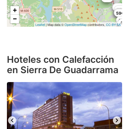
47€
45€
+
44€
40€
49.8€
59€
−
45€
42€
49.
Leaflet
| Map data ©
OpenStreetMap
contributors,
CC-BY-SA
Hoteles con Calefacción
en Sierra De Guadarrama