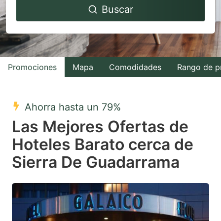
Buscar
forward
backward
to
to
interact
interact
with
with
Promociones
Mapa
Comodidades
Rango de p
the
the
calendar
calendar
and
and
Ahorra hasta un 79%
select
select
Las Mejores Ofertas de
a
a
Hoteles Barato cerca de
date.
date.
Sierra De Guadarrama
Press
Press
the
the
question
question
mark
mark
key
key