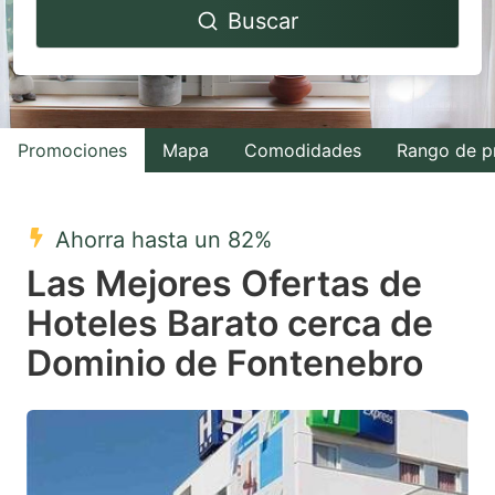
Buscar
forward
backward
to
to
interact
interact
with
with
Promociones
Mapa
Comodidades
Rango de p
the
the
calendar
calendar
and
and
Ahorra hasta un 82%
select
select
Las Mejores Ofertas de
a
a
Hoteles Barato cerca de
date.
date.
Dominio de Fontenebro
Press
Press
the
the
question
question
mark
mark
key
key