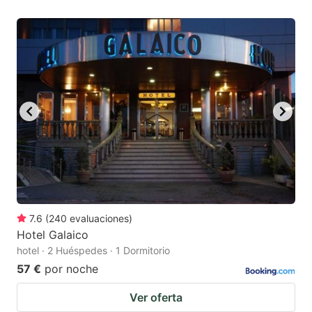
7.6
(
240
evaluaciones
)
Hotel Galaico
hotel · 2 Huéspedes · 1 Dormitorio
57 €
por noche
Ver oferta