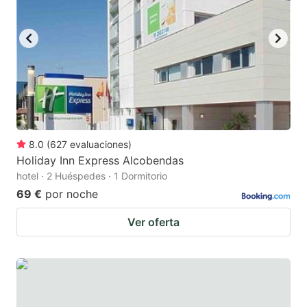
to
to
get
get
the
the
keyboard
keyboard
shortcuts
shortcuts
for
for
changing
changing
8.0
(
627
evaluaciones
)
dates.
dates.
Holiday Inn Express Alcobendas
hotel · 2 Huéspedes · 1 Dormitorio
69 €
por noche
Ver oferta