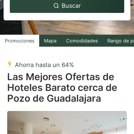
Buscar
forward
backward
to
to
interact
interact
with
with
Promociones
Mapa
Comodidades
Rango de p
the
the
calendar
calendar
and
and
Ahorra hasta un 64%
select
select
Las Mejores Ofertas de
a
a
Hoteles Barato cerca de
date.
date.
Pozo de Guadalajara
Press
Press
the
the
question
question
mark
mark
key
key