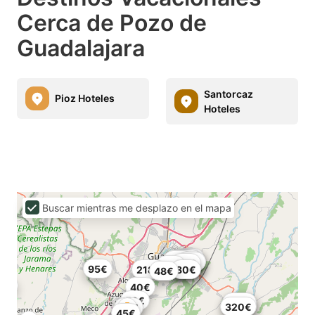
Cerca de Pozo de
Guadalajara
Santorcaz
Pioz Hoteles
Hoteles
Buscar mientras me desplazo en el mapa
28€
33€
76.8€
72€
43€
30€
45€
50€
53€
63€
30€
43€
95€
218€
55€
80€
48€
40€
52€
138€
40€
40€
320€
58€
45€