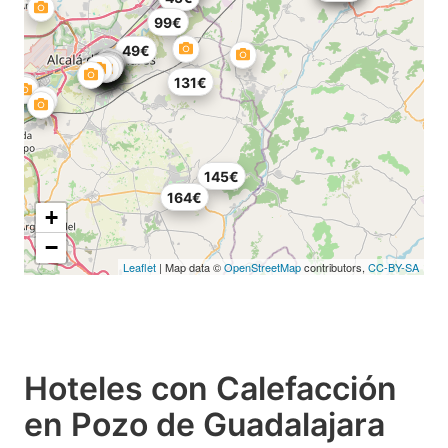
99€
49€
131€
145€
164€
+
−
Leaflet
| Map data ©
OpenStreetMap
contributors,
CC-BY-SA
Hoteles con Calefacción
en Pozo de Guadalajara