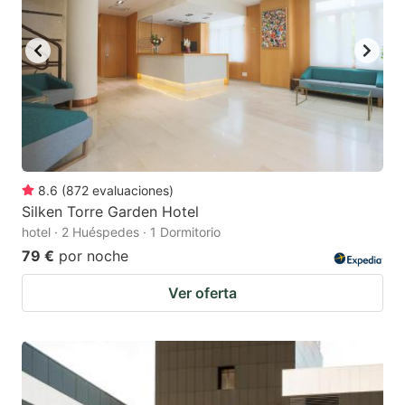
to
to
get
get
the
the
keyboard
keyboard
shortcuts
shortcuts
for
for
changing
changing
8.6
(
872
evaluaciones
)
dates.
dates.
Silken Torre Garden Hotel
hotel · 2 Huéspedes · 1 Dormitorio
79 €
por noche
Ver oferta